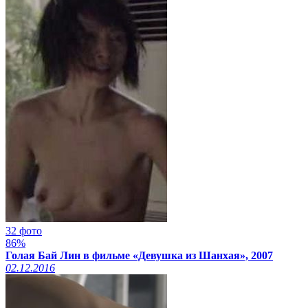
32 фото
86%
Голая Бай Лин в фильме «Девушка из Шанхая», 2007
02.12.2016