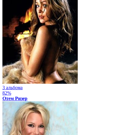
3 альбома
82%
Отем Ризер