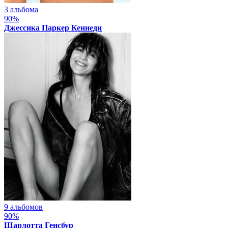
3 альбома
90%
Джессика Паркер Кеннеди
9 альбомов
90%
Шарлотта Генсбур