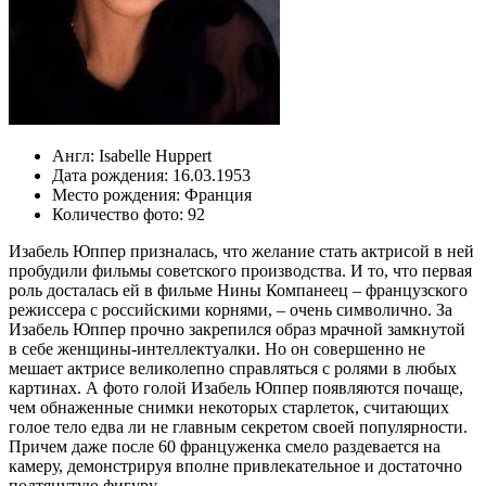
Англ:
Isabelle Huppert
Дата рождения:
16.03.1953
Место рождения:
Франция
Количество фото:
92
Изабель Юппер призналась, что желание стать актрисой в ней
пробудили фильмы советского производства. И то, что первая
роль досталась ей в фильме Нины Компанеец – французского
режиссера с российскими корнями, – очень символично. За
Изабель Юппер прочно закрепился образ мрачной замкнутой
в себе женщины-интеллектуалки. Но он совершенно не
мешает актрисе великолепно справляться с ролями в любых
картинах. А фото голой Изабель Юппер появляются почаще,
чем обнаженные снимки некоторых старлеток, считающих
голое тело едва ли не главным секретом своей популярности.
Причем даже после 60 француженка смело раздевается на
камеру, демонстрируя вполне привлекательное и достаточно
подтянутую фигуру.