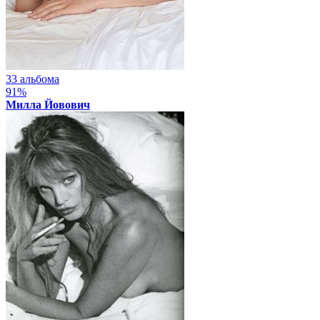
33 альбома
91%
Милла Йовович