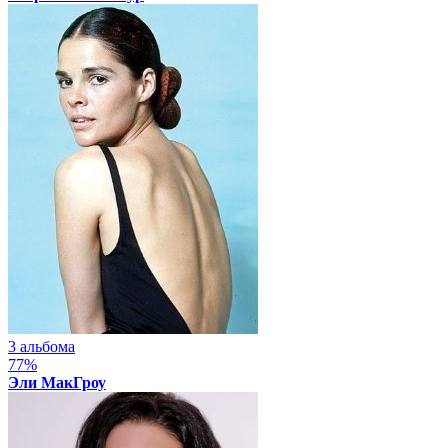
3 альбома
77%
Эли МакГроу