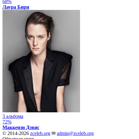
68%
Лаура Бирн
3 альбома
72%
Маккензи Дэвис
© 2014-2026
zceleb.org
✉
admin@zceleb.org
Обратная связь