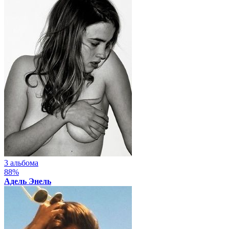
3 альбома
88%
Адель Энель