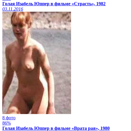
Голая Изабель Юппер в фильме «Страсть», 1982
03.11.2016
8 фото
86%
Голая Изабель Юппер в фильме «Врата рая», 1980