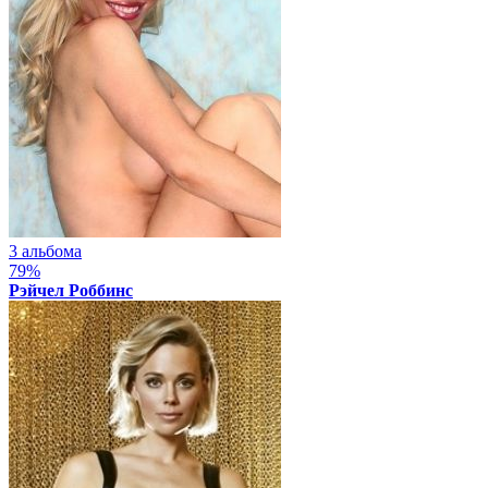
3 альбома
79%
Рэйчел Роббинс