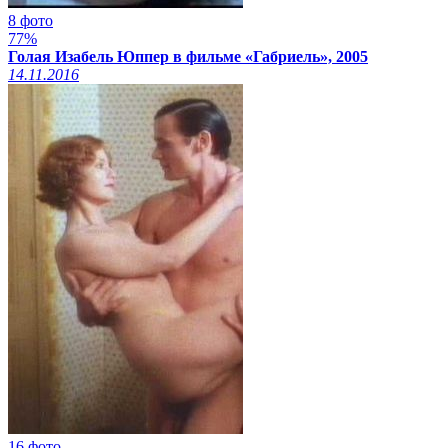
8 фото
77%
Голая Изабель Юппер в фильме «Габриель», 2005
14.11.2016
16 фото