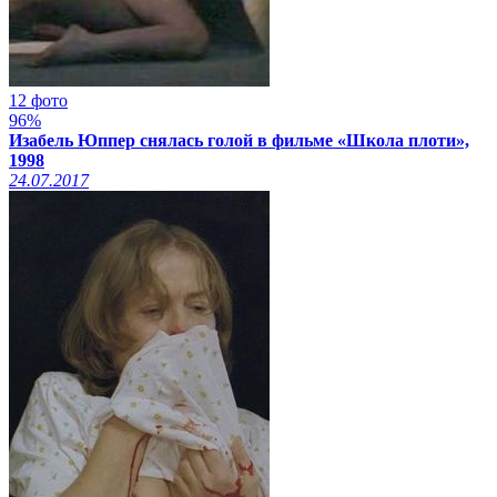
12 фото
96%
Изабель Юппер снялась голой в фильме «Школа плоти»,
1998
24.07.2017