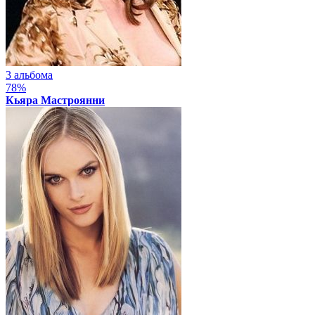
3 альбома
78%
Кьяра Мастроянни