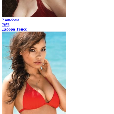
2 альбома
76%
Дебора Твисс