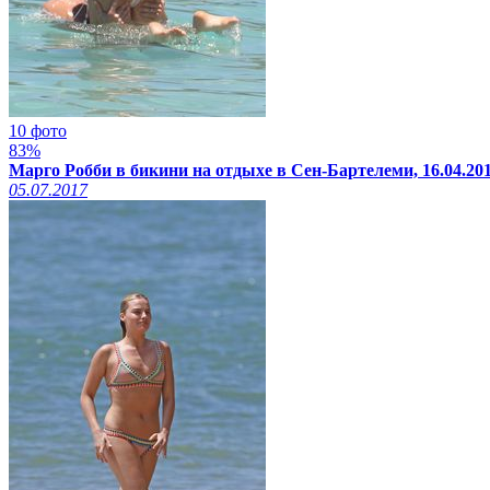
10 фото
83%
Марго Робби в бикини на отдыхе в Сен-Бартелеми, 16.04.20
05.07.2017