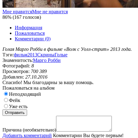
Мне нравится
Мне не нравится
86% (167 голосов)
Информация
Пожаловаться
Комментарии (0)
Голая Марго Робби в фильме «Волк с Уолл-стрит» 2013 года.
Тэги:
фильм
2013
Скрины
Голые
Знаменитость:
Марго Робби
Фотографий:
8
Просмотров:
700 389
Добавлен:
27.10.2016
Спасибо! Мы благодарны за вашу помощь.
Пожаловаться на альбом
Неподходящий
Фейк
Уже есть
Причина (необязательно)
Добавить комментарий
Комментарии
Вы будете первым!