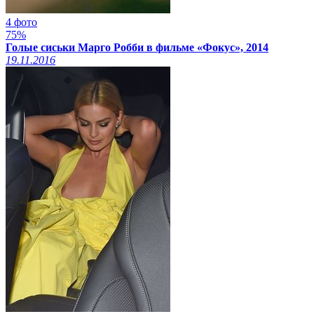
4 фото
75%
Голые сиськи Марго Робби в фильме «Фокус», 2014
19.11.2016