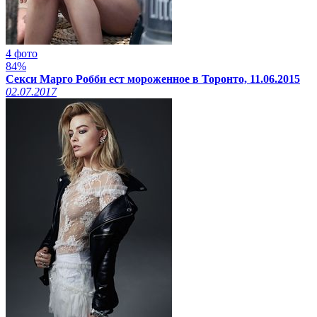
4 фото
84%
Секси Марго Робби ест мороженное в Торонто, 11.06.2015
02.07.2017