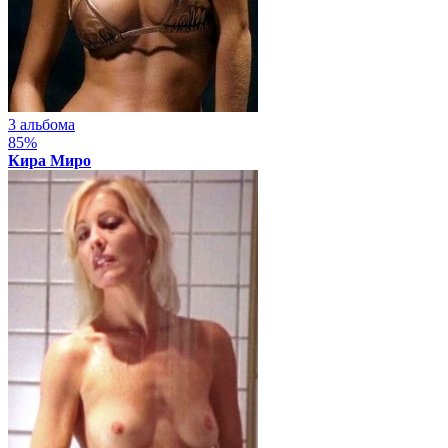
3 альбома
85%
Кира Миро