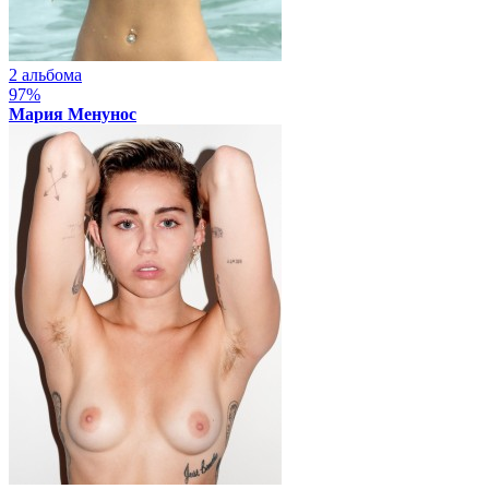
2 альбома
97%
Мария Менунос