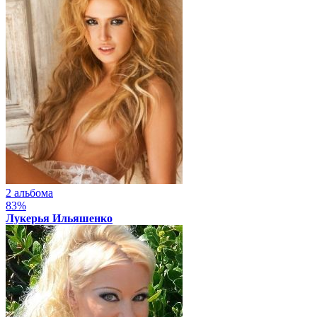
2 альбома
83%
Лукерья Ильяшенко