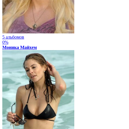
5 альбомов
0%
Моника Майхем