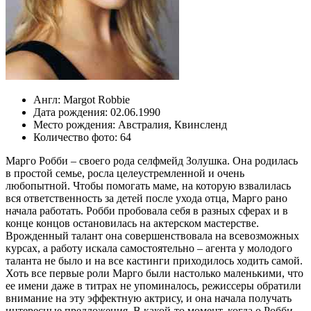
Англ:
Margot Robbie
Дата рождения:
02.06.1990
Место рождения:
Австралия
,
Квинсленд
Количество фото:
64
Марго Робби – своего рода селфмейд Золушка. Она родилась
в простой семье, росла целеустремленной и очень
любопытной. Чтобы помогать маме, на которую взвалилась
вся ответственность за детей после ухода отца, Марго рано
начала работать. Робби пробовала себя в разных сферах и в
конце концов остановилась на актерском мастерстве.
Врожденный талант она совершенствовала на всевозможных
курсах, а работу искала самостоятельно – агента у молодого
таланта не было и на все кастинги приходилось ходить самой.
Хоть все первые роли Марго были настолько маленькими, что
ее имени даже в титрах не упоминалось, режиссеры обратили
внимание на эту эффектную актрису, и она начала получать
интересные предложения. В какой-то момент, когда о Робби