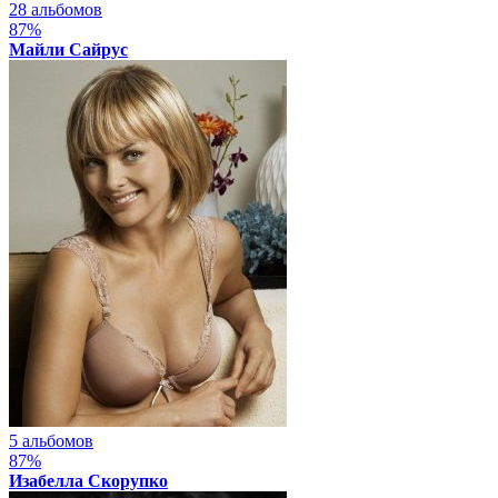
28 альбомов
87%
Майли Сайрус
5 альбомов
87%
Изабелла Скорупко