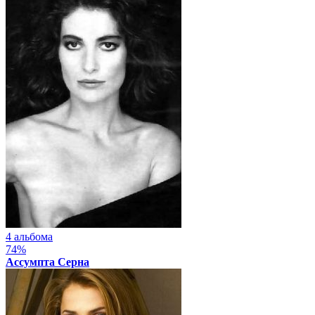
4 альбома
74%
Ассумпта Серна