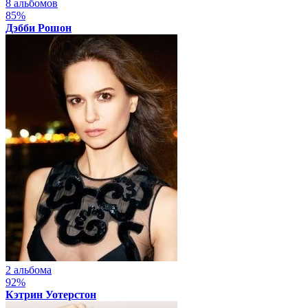
8 альбомов
85%
Дэбби Рошон
2 альбома
92%
Кэтрин Уотерстон