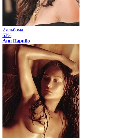
2 альбома
63%
Анн Парийо