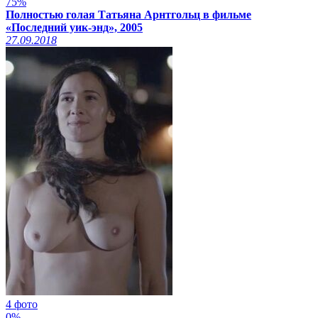
75%
Полностью голая Татьяна Арнтгольц в фильме
«Последний уик-энд», 2005
27.09.2018
4 фото
0%