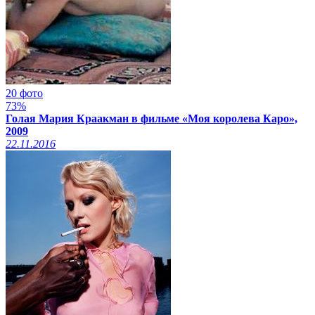
20 фото
73%
Голая Мария Краакман в фильме «Моя королева Каро»,
2009
22.11.2016