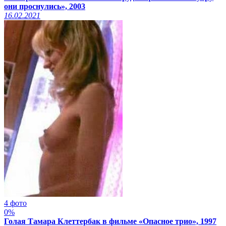
они проснулись», 2003
16.02.2021
4 фото
0%
Голая Тамара Клеттербак в фильме «Опасное трио», 1997