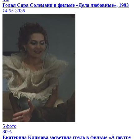
Голая Сара Солемани в фильме «Дела любовные», 1993
14.05.2026
5 фото
80%
Екатерина Климова засветила грудь в фильме «А поутру