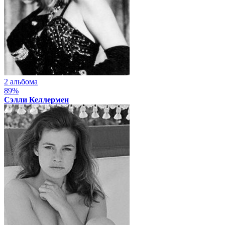
2 альбома
89%
Сэлли Келлермен