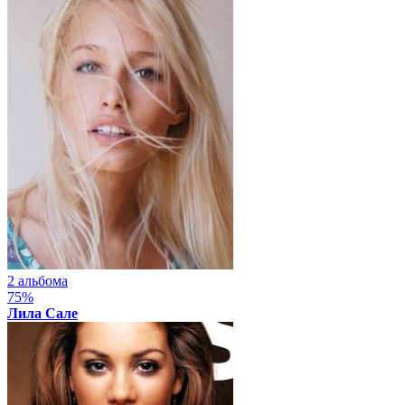
2 альбома
75%
Лила Сале