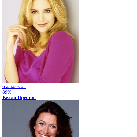
6 альбомов
89%
Келли Престон