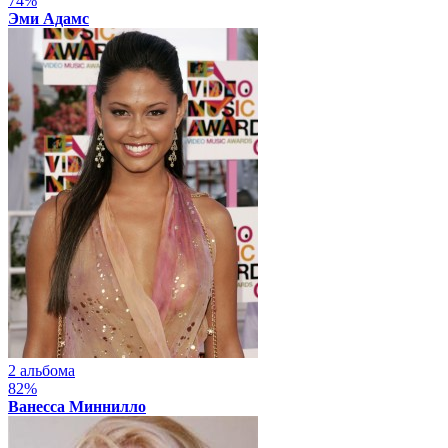
74%
Эми Адамс
2 альбома
82%
Ванесса Миннилло