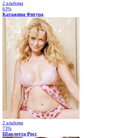
2 альбома
63%
Катажина Фигура
2 альбома
73%
Шарлотта Росс