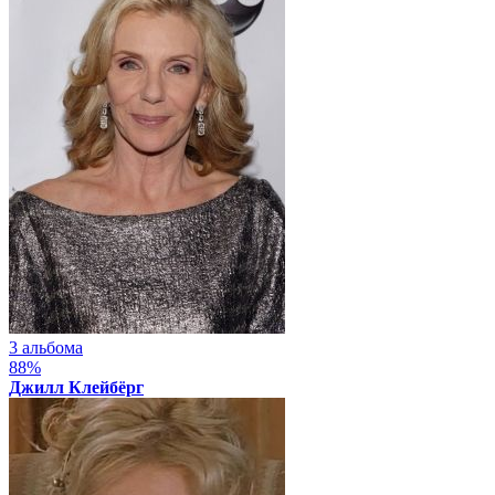
3 альбома
88%
Джилл Клейбёрг