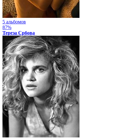
5 альбомов
87%
Тереза Србова