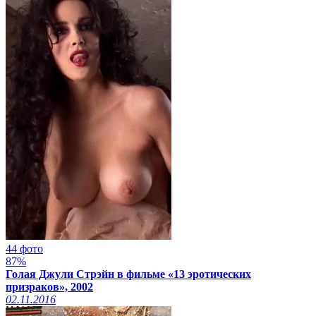
44 фото
87%
Голая Джули Стрэйн в фильме «13 эротических
призраков», 2002
02.11.2016