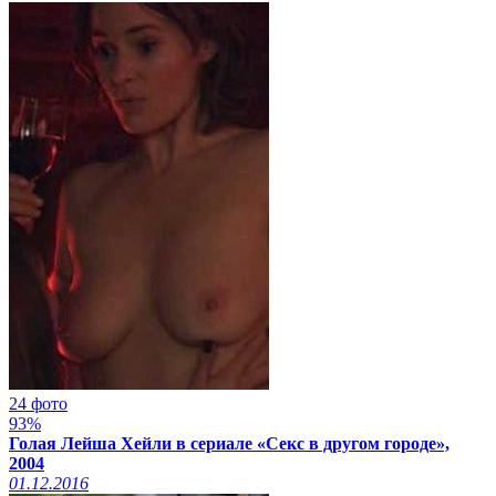
24 фото
93%
Голая Лейша Хейли в сериале «Секс в другом городе»,
2004
01.12.2016