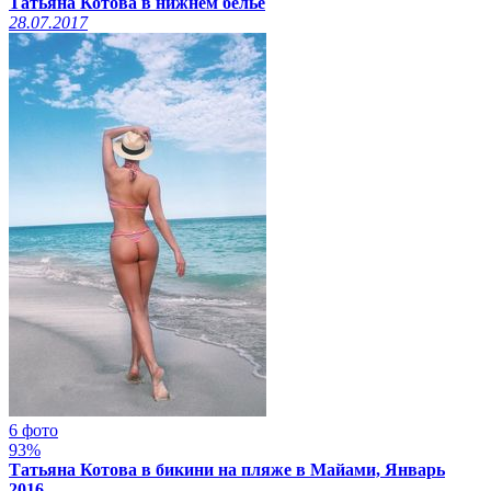
Татьяна Котова в нижнем белье
28.07.2017
6 фото
93%
Татьяна Котова в бикини на пляже в Майами, Январь
2016