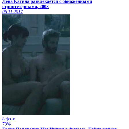
Лена Катина развлекается с обнажёнными
стриптезёршами, 2008
06.11.2017
8 фото
73%