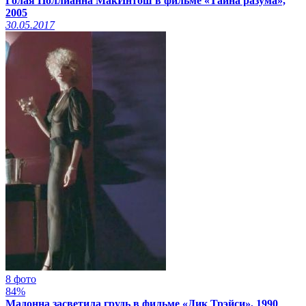
Голая Поллианна МакИнтош в фильме «Тайна разума»,
2005
30.05.2017
8 фото
84%
Мадонна засветила грудь в фильме «Дик Трэйси», 1990