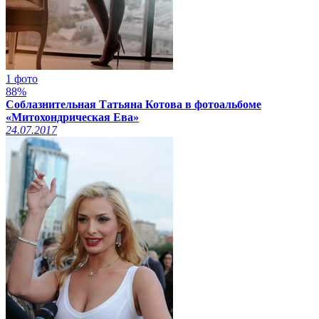
1 фото
88%
Соблазнительная Татьяна Котова в фотоальбоме
«Митохондрическая Ева»
24.07.2017