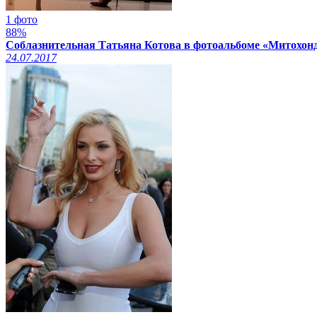
1 фото
88%
Соблазнительная Татьяна Котова в фотоальбоме «Митохон
24.07.2017